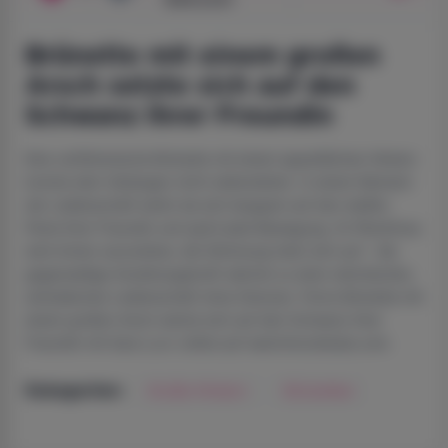
Brünette mit einem großen
Arsch setzte sich auf den
Schwanz ihrer Freundin
Eine verführerische Brünette mit einem appetitlichen Hintern
konnte dem Verlangen nicht widerstehen. In einem Moment
der Leidenschaft senkt sie sich langsam auf den steifen
Penis ihrer Freundin und spürt jede Bewegung. Ihr Rhythmus
wird immer souveräner, die Stimmung heizt sich auf – die
gegenseitige Anziehungskraft wächst zu einer stürmischen,
animalischen Leidenschaft ohne Grenzen. Porno Brünette mit
einem großen Arsch setzte sich auf den Schwanz ihrer
Freundin mit Sara Luvv online auf watchmovietube.com.
Große Hintern
Brünetten
Kategorien: