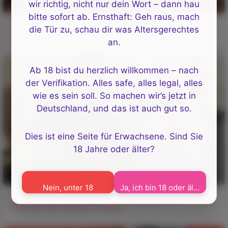
wir richtig, nicht nur dein Wort – dann hau
bitte sofort ab. Ernsthaft: Geh raus, mach
Die Brünette mit dem großen Arsch wichste den
die Tür zu, schau dir was Altersgerechtes
Schwanz ab und sprang auf ihn
an.
Ab 18 bist du herzlich willkommen – nach
der Verifikation. Alles safe, alles legal, alles
wie es sein soll. So machen wir’s jetzt in
Deutschland, und das ist auch gut so.
Dies ist eine Seite für Erwachsene. Sind Sie
18 Jahre oder älter?
Nein, unter 18
Ja, ich bin 18 oder älter
Blonde BBW Mit Großem Arsch Betrügt Ihren
Ehemann Mit Seinem Freund