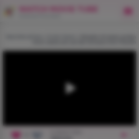
WATCH MOVIE TUBE
Kostenlose Pornovideos
WatchMovieTube
»
Große Hintern
» Brünette mit einem großen
Arsch setzte sich auf den Schwanz ihrer Freundin
In diesem Video:
+1
1
Sara Luvv