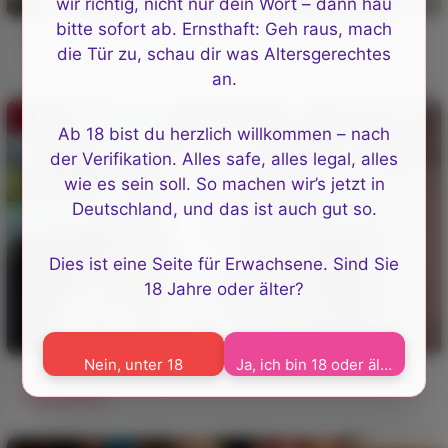
wir richtig, nicht nur dein Wort – dann hau
bitte sofort ab. Ernsthaft: Geh raus, mach
Was ist gut an der Arbeit einer Krankenschwester?
die Tür zu, schau dir was Altersgerechtes
an.
Ab 18 bist du herzlich willkommen – nach
der Verifikation. Alles safe, alles legal, alles
wie es sein soll. So machen wir’s jetzt in
Deutschland, und das ist auch gut so.
Dies ist eine Seite für Erwachsene. Sind Sie
18 Jahre oder älter?
Nein, unter 18
Ja, ich bin 18 oder älter
Der Verzehr von Sperma ist sehr nützlich für die
Gesundheit