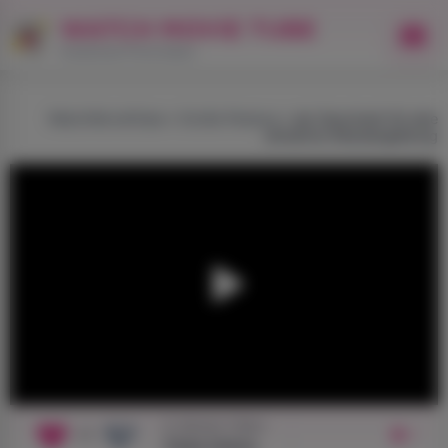
WATCH MOVIE TUBE
Kostenlose Pornovideos
WatchMovieTube
»
Große Penisse
» als Geschenk für eine
attraktive Reisebegleitung
In diesem Video:
+1
1
Paige Owens