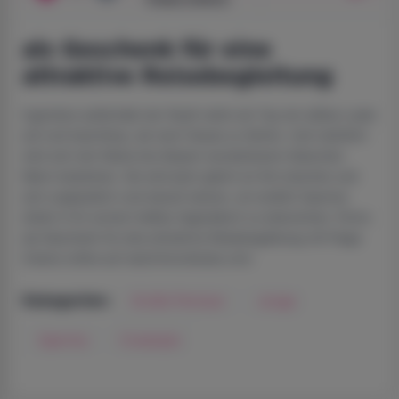
als Geschenk für eine
attraktive Reisebegleitung
Irgendwo außerhalb der Stadt nahm ein Typ ein süßes Luder
auf und beschloss, sie nach Hause zu fahren. Und natürlich
wird sich der Kleine bei diesem wunderbaren hübschen
Mann bedanken. Sie wird jetzt gleich an ihm lutschen und
sich unglaublich cool darauf setzen, um endlich Sperma
direkt in ihr extrem heißes Vaginalloch zu bekommen. Porno
als Geschenk für eine attraktive Reisebegleitung mit Paige
Owens online auf watchmovietube.com.
Große Penisse
Junge
Kategorien:
Sperma
Creampie