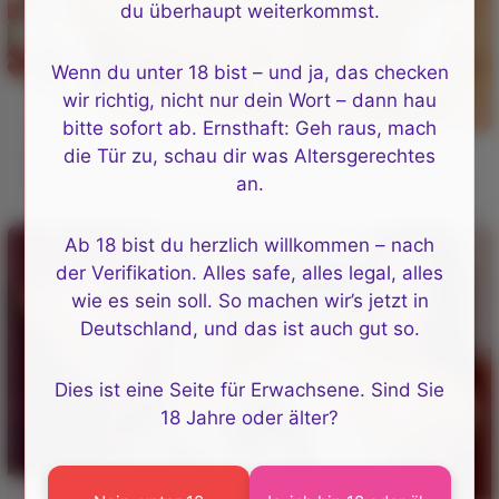
du überhaupt weiterkommst.
Wenn du unter 18 bist – und ja, das checken
wir richtig, nicht nur dein Wort – dann hau
bitte sofort ab. Ernsthaft: Geh raus, mach
die Tür zu, schau dir was Altersgerechtes
Das nackte Dienstmädchen ließ ihre blonden Haare
fallen und gab sich hin, um den Besitzer des Hauses
an.
zu ficken
Ab 18 bist du herzlich willkommen – nach
der Verifikation. Alles safe, alles legal, alles
wie es sein soll. So machen wir’s jetzt in
Deutschland, und das ist auch gut so.
Dies ist eine Seite für Erwachsene. Sind Sie
18 Jahre oder älter?